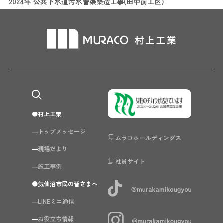
2024年 公共下水道汚水管渠築造工事(田中前工区)
村上工業
トップメッセージ
ムラコホールディングス
現場だより
社員サイト
施工事例
気仙沼市民の皆さまへ
LINEミニ通信
お役立ち情報