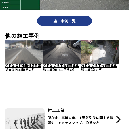
施工事例一覧
他の施工事例
2018年 魚町南町地区函渠
2018年 公共下水道函渠築
2017年 公共下水道函渠築
災害復旧工事(その3)
造工事(田谷工区その2)
造工事(南ヶ丘)
村上工業
所在地、事業内容、主要取引先に関する情
報や、アクセスマップ、沿革など