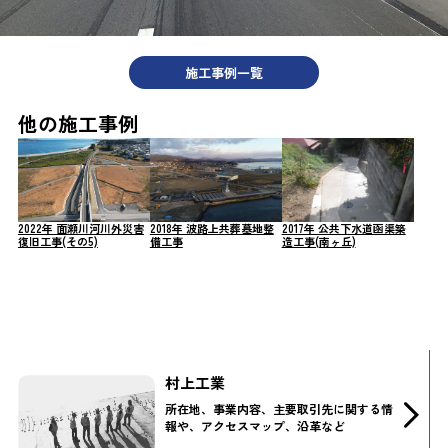
施工事例一覧
他の施工事例
2022年 面瀬川河川外災害
2018年 波路上共葬墓地整
2017年 公共下水道函渠築
復旧工事(その5)
備工事
造工事(南ヶ丘)
村上工業
所在地、事業内容、主要取引先に関する情
報や、アクセスマップ、沿革など