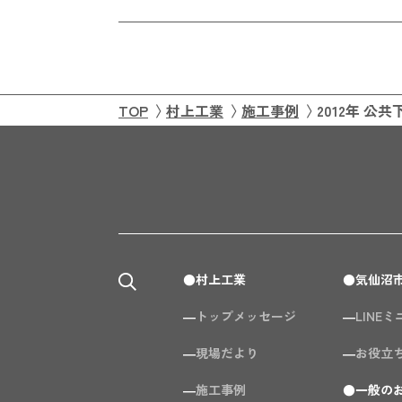
TOP
村上工業
施工事例
2012年 公
村上工業
気仙沼
トップメッセージ
LINE
現場だより
お役立
施工事例
一般の