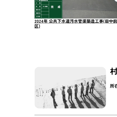
2024年 公共下水道汚水管渠築造工事(田中
区)
所