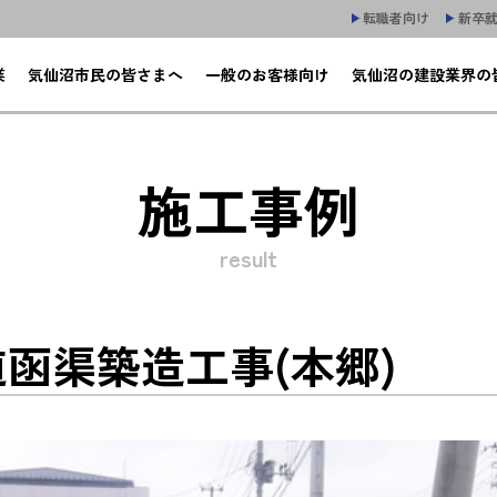
転職者向け
新卒
業
気仙沼市民の皆さまへ
一般のお客様向け
気仙沼の建設業界の
施工事例
result
水道函渠築造工事(本郷)