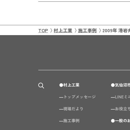
TOP
村上工業
施工事例
2009年 
村上工業
気仙沼
トップメッセージ
LINE
現場だより
お役立
施工事例
一般の